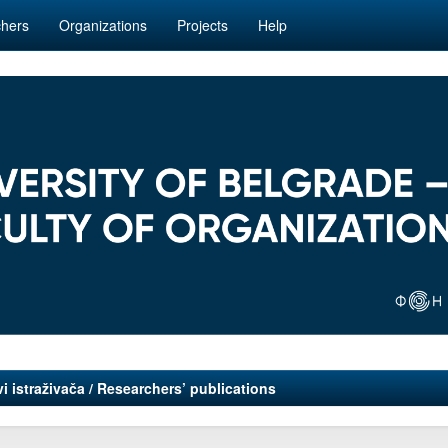
hers
Organizations
Projects
Help
i istraživača / Researchers’ publications