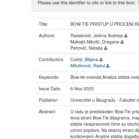
Please use this identifier to cite or link to this item:
Title:
BOW-TIE PRISTUP U PROCENI R
Authors:
Radaković, Jelena Andreja
Makajić-Nikolić, Dragana
Petrović, Nataša
Contributors:
Cvetić, Biljana
Milutinović, Radul
Keywords:
Bow-tie metoda;Analiza stabla neis
Issue Date:
6-Nov-2025
Publisher:
Univerzitet u Beogradu - Fakultet 
Abstract:
U radu je predstavljen Bow-Tie pris
levoj strani Bow-Tie dijagrama, map
stabla neispravnosti čime su obuhva
uzroci poplava. Na desnoj strani d
korišćenjem Analize stabla događaj