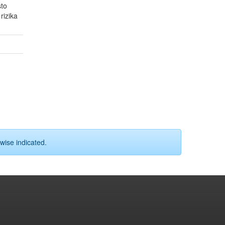
što
rizika
wise indicated.