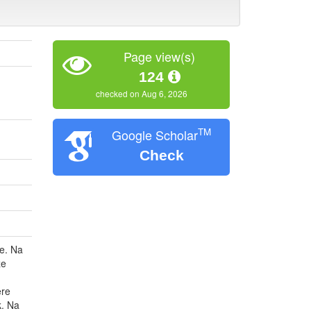
Page view(s)
124
checked on Aug 6, 2026
TM
Google Scholar
Check
ve. Na
ze
ere
k. Na