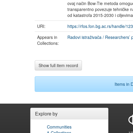
ovaj način Bow-Tie metoda omoguća
transparentno povezuje tehničke n
od katastrofa 2015-2030 i ciljevima
URI:
https://rfos.fon.bg.ac.rs/handle/1
Appears in
Radovi istraživača / Researchers’ p
Collections:
Show full item record
Items in D
Explore by
Communities
& Collections