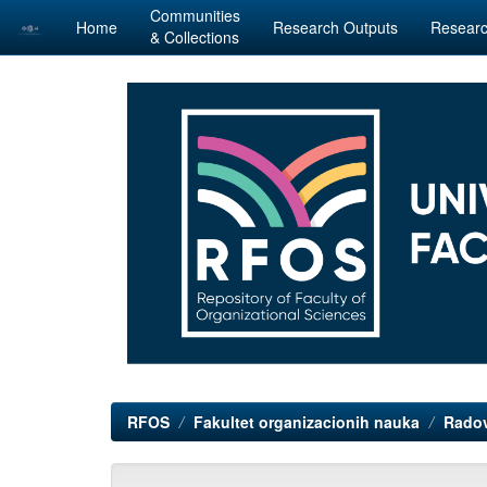
Communities
Home
Research Outputs
Researc
& Collections
Skip
navigation
RFOS
Fakultet organizacionih nauka
Radov