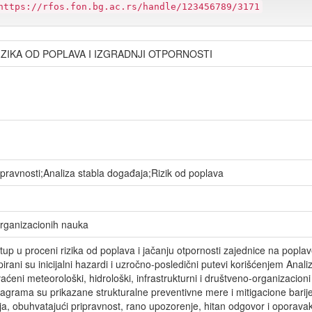
https://rfos.fon.bg.ac.rs/handle/123456789/3171
IZIKA OD POPLAVA I IZGRADNJI OTPORNOSTI
pravnosti;Analiza stabla događaja;Rizik od poplava
organizacionih nauka
tup u proceni rizika od poplava i jačanju otpornosti zajednice na popla
irani su inicijalni hazardi i uzročno-posledični putevi korišćenjem Anali
ćeni meteorološki, hidrološki, infrastrukturni i društveno-organizacioni
ijagrama su prikazane strukturalne preventivne mere i mitigacione barij
a, obuhvatajući pripravnost, rano upozorenje, hitan odgovor i oporava